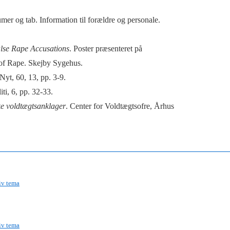
er og tab. Information til forældre og personale.
lse Rape Accusations
. Poster præsenteret på
 of Rape. Skejby Sygehus.
yt, 60, 13, pp. 3-9.
ti, 6, pp. 32-33.
ke voldtægtsanklager
. Center for Voldtægtsofre, Århus
iv tema
iv tema