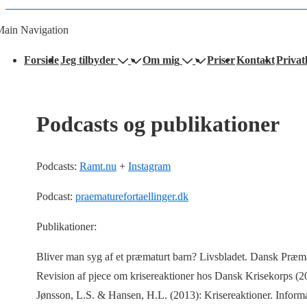
Main Navigation
Forside
Jeg tilbyder
Om mig
Priser
Kontakt
Privatl
Podcasts og publikationer
Podcasts:
Ramt.nu
+
Instagram
Podcast:
praematurefortaellinger.dk
Publikationer:
Bliver man syg af et præmaturt barn? Livsbladet. Dansk Præma
Revision af pjece om krisereaktioner hos Dansk Krisekorps (2
Jønsson, L.S. & Hansen, H.L. (2013): Krisereaktioner. Informat